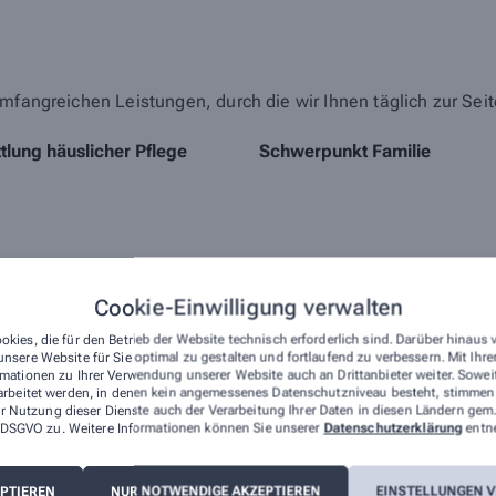
mfangreichen Leistungen, durch die wir Ihnen täglich zur Sei
tlung häuslicher Pflege
Schwerpunkt Familie
Cookie-Einwilligung verwalten
Wir sind für Sie da - 
okies, die für den Betrieb der Website technisch erforderlich sind. Darüber hinaus
nsere Website für Sie optimal zu gestalten und fortlaufend zu verbessern. Mit Ih
Unsere Apotheke steht nicht nur a
mationen zu Ihrer Verwendung unserer Website auch an Drittanbieter weiter. Sowei
arbeitet werden, in denen kein angemessenes Datenschutzniveau besteht, stimmen S
Nachbarschaft, sondern auch als 
r Nutzung dieser Dienste auch der Verarbeitung Ihrer Daten in diesen Ländern gem.
bieten wir Ihnen eine persönlic
 a DSGVO zu. Weitere Informationen können Sie unserer
Datenschutzerklärung
entn
wir Ihnen mit derselben Expertis
Dimensionen, physisch und digital
EPTIEREN
NUR NOTWENDIGE AKZEPTIEREN
EINSTELLUNGEN 