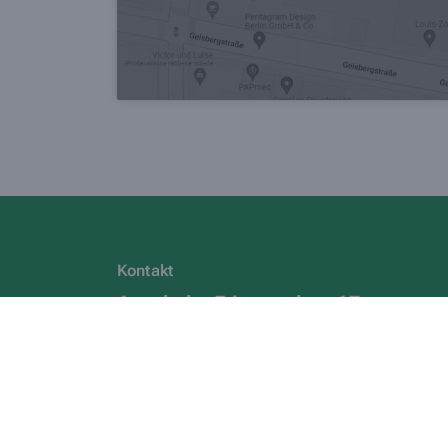
Kontakt
Apotheke Friesenplatz 17
Friesenplatz 17
,
50672
Köln
0221/41 24 46
0221/48 48 32 52
info@apotheke-friesenplatz17.de