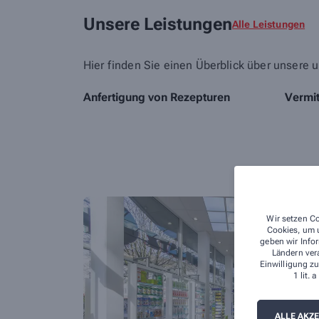
Unsere Leistungen
Alle Leistungen
Hier finden Sie einen Überblick über unsere u
Anfertigung von Rezepturen
Vermit
Wir setzen Co
Cookies, um u
geben wir Infor
Ländern ver
Einwilligung zu
1 lit.
ALLE AKZ