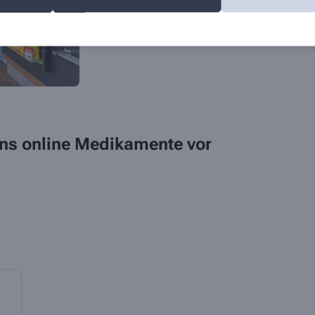
allen Gesundheitsfragen.
 uns online Medikamente vor